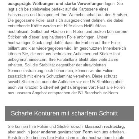
ausgeprägte Wölbungen und starke Verwerfungen
legen. Sie
legt sich beispielsweise perfekt auf die Karosserie eines
Fahrzeuges und transportiert Ihre Werbebotschaft auf den Straßen.
Die gegossene Folie lässt sich ausgezeichnet dehnen, die dabei
entstehende Kräfte werden mit Hilfe eines Heißluftföns
neutralisiert. Selbst auf Flächen mit Nieten und Sicken können Sie
Sticker mit dieser lang haltbaren Folie anbringen. Unser
hochwertiger Druck sorgt dafür, dass die Farben auf Ihrer Folie
brillant und klar wiedergegeben wird. Im geschützten Innenbereich
können Sie, die von uns bedruckten Aufkleber und Sticker fast
unbegrenzt einsetzen. Ihre Farbbrillanz bleibt über viele Jahre
erhalten. Soll die Stabilität gegenüber der ultravioletten
Sonneneinstrahlung noch höher sein, können wir die Folien
zusätzlich mit einem Schutzlaminat versehen. Diese schützt
sowohl Sticker als auch die Aufkleber vor der UV-Strahlung aber
auch vor Kratzer.
Sicherheit geht übrigens vor:
Fast alle Folien
aus unserem Angebot entsprechen der B1 Brandschutz-Norm.
Scharfe Konturen mit scharfem Schnitt
Sie können Ihre Folien und Sticker sowohl
klassisch rechteckig,
aber auch in jeder
anderen
gewünschten
Form
von uns erhalten.
Bestellen Sie bei uns Ihre Folie, dann ist der hochwertige digitale