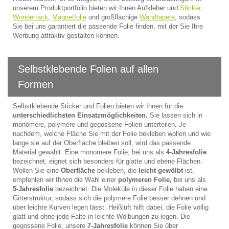
unserem Produktportfolio bieten wir Ihnen Aufkleber und
Sticker
,
Wondertack
,
Magnetfolie
und großflächige
Wandtapete
, sodass
Sie bei uns garantiert die passende Folie finden, mit der Sie Ihre
Werbung attraktiv gestalten können.
Selbstklebende Folien auf allen
Formen
Selbstklebende Sticker und Folien bieten wir Ihnen für die
unterschiedlichsten Einsatzmöglichkeiten.
Sie lassen sich in
monomere, polymere und gegossene Folien unterteilen. Je
nachdem, welche Fläche Sie mit der Folie bekleben wollen und wie
lange sie auf der Oberfläche bleiben soll, wird das passende
Material gewählt. Eine monomere Folie, bei uns als
4-Jahresfolie
bezeichnet, eignet sich besonders für glatte und ebene Flächen.
Wollen Sie eine
Oberfläche
bekleben, die
leicht gewölbt
ist,
empfehlen wir Ihnen die Wahl einer
polymeren Folie,
bei uns als
5-Jahresfolie
bezeichnet. Die Moleküle in dieser Folie haben eine
Gitterstruktur, sodass sich die polymere Folie besser dehnen und
über leichte Kurven legen lässt. Heißluft hilft dabei, die Folie völlig
glatt und ohne jede Falte in leichte Wölbungen zu legen. Die
gegossene Folie, unsere
7-Jahresfolie
können Sie über