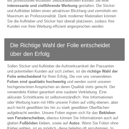
Mit professionell erstellten Selbstklebefolien können Sie eine
interessante und zielführende Werbung
gestalten. Die Sticker
und Aufkleber bilden einen attraktiven Blickfang und vermitteln ein
Maximum an Professionalität. Dank moderner Materialien können
Sie die Aufkleber und Sticker fast überall platzieren, sodass Ihre
Kunden von Ihrer Werbung effizient angesprochen werden.
Die Richtige Wahl der Folie entscheidet
über den Erfolg
Sollen Sticker und Aufkleber die Aufmerksamkeit der Passanten
und potentiellen Kunden auf sich ziehen, ist die
richtige Wahl der
Folie entscheidend
für Ihren Erfolg. Die von uns verwendeten
Folien sind qualitativ hochwertig
und werden somit unseren
hochgesteckten Ansprüchen an deren Qualität stets gerecht. Der
verwendete Kleber garantiert eine saubere Verklebung. Eine
akkurate Schnittkante ist selbstverständlich. Ihre Informationen
oder Werbung kann mit Hilfe unserer Folien auf völlig ebenen, aber
auch leicht gewölbten bis hin zu stark gewölbten Oberflächen
aufgebracht werden. Unsere Folien eignen sich für das
Bekleben
von Fensterscheiben,
ebenso können Sie Informationen auch auf
glatten
Fußböden
kleben, sowie auf
Autos
. Wenn Sie Folien ohne
Kleber wählen, ist es möglich, diese beliebig oft anzubringen. In