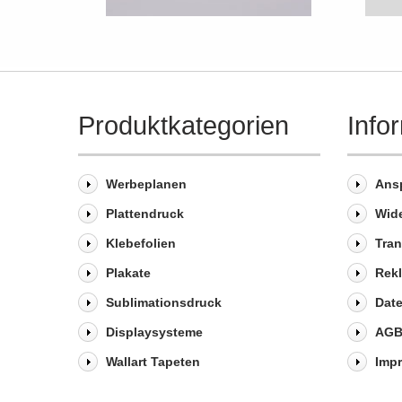
Produktkategorien
Info
Werbeplanen
Ans
Plattendruck
Wid
Klebefolien
Tra
Plakate
Rek
Sublimationsdruck
Dat
Displaysysteme
AG
Wallart Tapeten
Imp