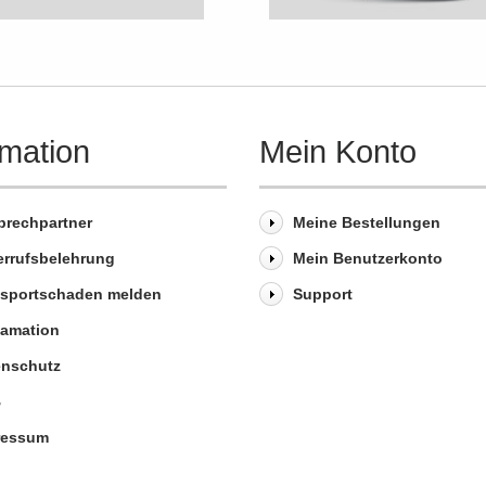
rmation
Mein Konto
prechpartner
Meine Bestellungen
errufsbelehrung
Mein Benutzerkonto
nsportschaden melden
Support
lamation
enschutz
B
ressum