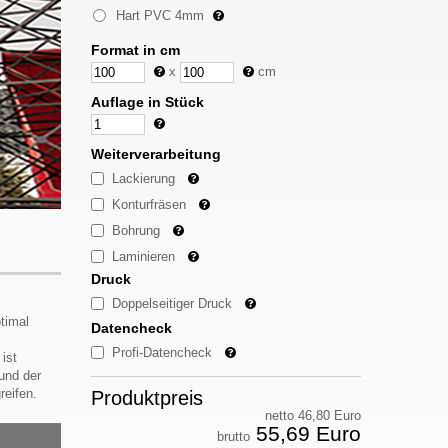
Hart PVC 4mm
Format in cm
x
cm
Auflage in Stück
Weiterverarbeitung
Lackierung
Konturfräsen
Bohrung
Laminieren
Druck
Doppelseitiger Druck
timal
Datencheck
Profi-Datencheck
ist
und der
reifen.
Produktpreis
netto 46,80 Euro
55,69 Euro
brutto